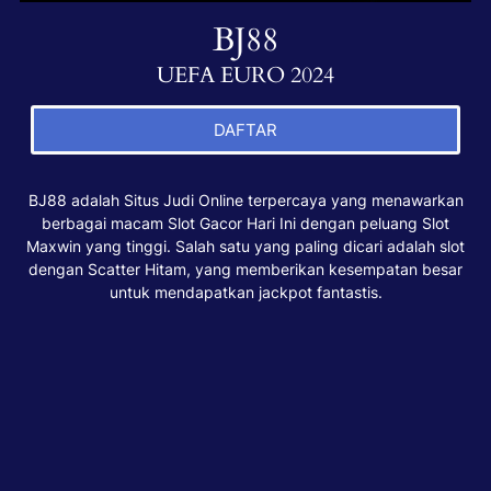
BJ88
UEFA EURO 2024
DAFTAR
BJ88 adalah Situs Judi Online terpercaya yang menawarkan
berbagai macam Slot Gacor Hari Ini dengan peluang Slot
Maxwin yang tinggi. Salah satu yang paling dicari adalah slot
dengan Scatter Hitam, yang memberikan kesempatan besar
untuk mendapatkan jackpot fantastis.